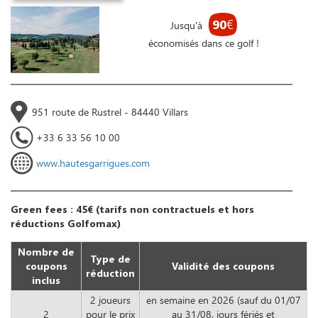
90
€
Jusqu'à
économisés dans ce golf !
951 route de Rustrel - 84440 Villars
+33 6 33 56 10 00
www.hautesgarrigues.com
Green fees : 45€ (tarifs non contractuels et hors
réductions Golfomax)
Nombre de
Type de
coupons
Validité des coupons
réduction
inclus
2 joueurs
en semaine en 2026 (sauf du 01/07
2
pour le prix
au 31/08, jours fériés et