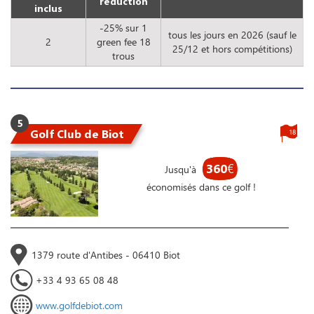
réduction
inclus
-25% sur 1
tous les jours en 2026 (sauf le
2
green fee 18
25/12 et hors compétitions)
trous
5
Golf Club de Biot
18
360
€
Jusqu'à
économisés dans ce golf !
1379 route d'Antibes - 06410 Biot
+33 4 93 65 08 48
www.golfdebiot.com