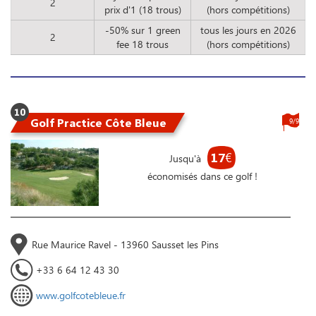
2
prix d'1 (18 trous)
(hors compétitions)
-50% sur 1 green
tous les jours en 2026
2
fee 18 trous
(hors compétitions)
10
Golf Practice Côte Bleue
9/9
17
€
Jusqu'à
économisés dans ce golf !
Rue Maurice Ravel - 13960 Sausset les Pins
+33 6 64 12 43 30
www.golfcotebleue.fr