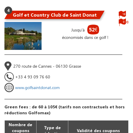
4
Golf et Country Club de Saint Donat
18
9
52
€
Jusqu'à
économisés dans ce golf !
270 route de Cannes - 06130 Grasse
+33 4 93 09 76 60
www.golfsaintdonat.com
Green fees : de 60 à 105€ (tarifs non contractuels et hors
réductions Golfomax)
Nombre de
Type de
coupons
Validité des coupons