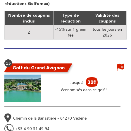
réductions Golfomax)
Nombre de coupons
Type de
Validité des
inclus
réduction
coupons
-15% sur 1 green
tous les jours en
2
fee
2026
15
Golf du Grand Avignon
18
39
€
Jusqu'à
économisés dans ce golf !
Chemin de la Banastière - 84270 Vedène
+33 4 90 31 49 94