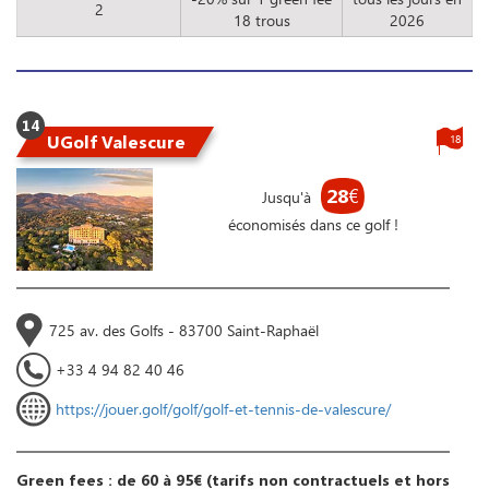
2
18 trous
2026
14
UGolf Valescure
18
28
€
Jusqu'à
économisés dans ce golf !
725 av. des Golfs - 83700 Saint-Raphaël
+33 4 94 82 40 46
https://jouer.golf/golf/golf-et-tennis-de-valescure/
Green fees : de 60 à 95€ (tarifs non contractuels et hors