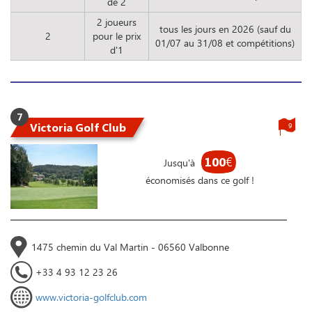
de 2
2 joueurs
tous les jours en 2026 (sauf du
2
pour le prix
01/07 au 31/08 et compétitions)
d'1
7
Victoria Golf Club
9
100
€
Jusqu'à
économisés dans ce golf !
1475 chemin du Val Martin - 06560 Valbonne
+33 4 93 12 23 26
www.victoria-golfclub.com