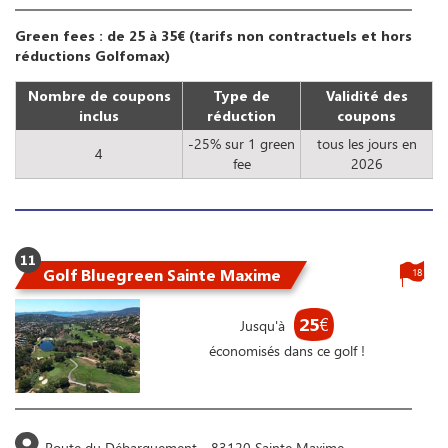
Green fees : de 25 à 35€ (tarifs non contractuels et hors
réductions Golfomax)
Nombre de coupons
Type de
Validité des
inclus
réduction
coupons
-25% sur 1 green
tous les jours en
4
fee
2026
11
Golf Bluegreen Sainte Maxime
18
25
€
Jusqu'à
économisés dans ce golf !
Route du Débarquement - 83120 Sainte Maxime