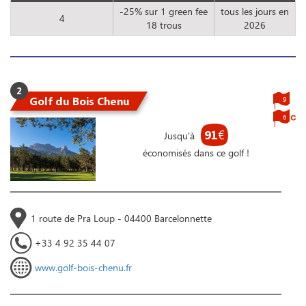
-25% sur 1 green fee
tous les jours en
4
18 trous
2026
2
Golf du Bois Chenu
9
6
91
€
Jusqu'à
économisés dans ce golf !
1 route de Pra Loup - 04400 Barcelonnette
+33 4 92 35 44 07
www.golf-bois-chenu.fr