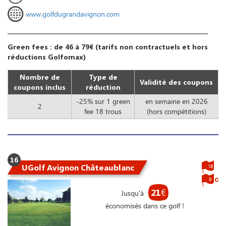
www.golfdugrandavignon.com
Green fees : de 46 à 79€ (tarifs non contractuels et hors
réductions Golfomax)
Nombre de
Type de
Validité des coupons
coupons inclus
réduction
-25% sur 1 green
en semaine en 2026
2
fee 18 trous
(hors compétitions)
16
UGolf Avignon Châteaublanc
18
9
21
€
Jusqu'à
économisés dans ce golf !