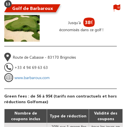
13
Golf de Barbaroux
18
38
€
Jusqu'à
économisés dans ce golf !
Route de Cabasse - 83170 Brignoles
+33 4 94 69 63 63
www.barbaroux.com
Green fees : de 56 à 95€ (tarifs non contractuels et hors
réductions Golfomax)
Nombre de
Validité des
Type de réduction
coupons inclus
coupons
-20% sur 1 green fee
tous les jours en