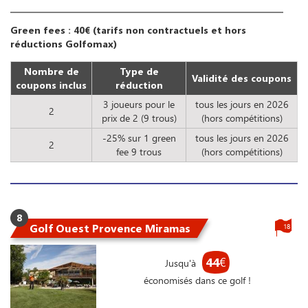
Green fees : 40€ (tarifs non contractuels et hors
réductions Golfomax)
Nombre de
Type de
Validité des coupons
coupons inclus
réduction
3 joueurs pour le
tous les jours en 2026
2
prix de 2 (9 trous)
(hors compétitions)
-25% sur 1 green
tous les jours en 2026
2
fee 9 trous
(hors compétitions)
8
Golf Ouest Provence Miramas
18
44
€
Jusqu'à
économisés dans ce golf !