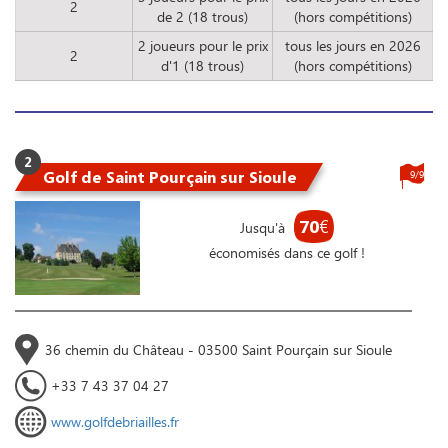
2
de 2 (18 trous)
(hors compétitions)
2 joueurs pour le prix
tous les jours en 2026
2
d'1 (18 trous)
(hors compétitions)
2
Golf de Saint Pourçain sur Sioule
9/9
70
€
Jusqu'à
économisés dans ce golf !
36 chemin du Château - 03500 Saint Pourçain sur Sioule
+33 7 43 37 04 27
www.golfdebriailles.fr