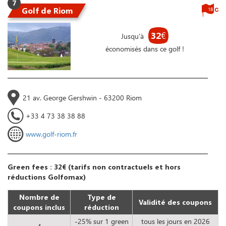
7
Golf de Riom
18
32
€
Jusqu'à
économisés dans ce golf !
21 av. George Gershwin - 63200 Riom
+33 4 73 38 38 88
www.golf-riom.fr
Green fees : 32€ (tarifs non contractuels et hors
réductions Golfomax)
Nombre de
Type de
Validité des coupons
coupons inclus
réduction
-25% sur 1 green
tous les jours en 2026