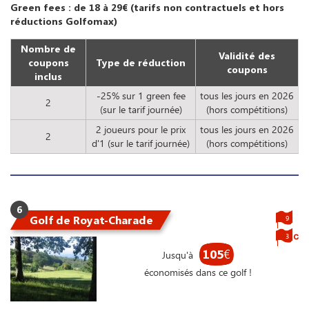
Green fees : de 18 à 29€ (tarifs non contractuels et hors
réductions Golfomax)
Nombre de
Validité des
coupons
Type de réduction
coupons
inclus
-25% sur 1 green fee
tous les jours en 2026
2
(sur le tarif journée)
(hors compétitions)
2 joueurs pour le prix
tous les jours en 2026
2
d'1 (sur le tarif journée)
(hors compétitions)
6
Golf de Royat-Charade
9
3
105
€
Jusqu'à
économisés dans ce golf !