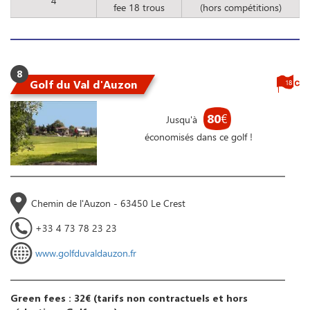
4
fee 18 trous
(hors compétitions)
8
Golf du Val d'Auzon
18
80
€
Jusqu'à
économisés dans ce golf !
Chemin de l'Auzon - 63450 Le Crest
+33 4 73 78 23 23
www.golfduvaldauzon.fr
Green fees : 32€ (tarifs non contractuels et hors