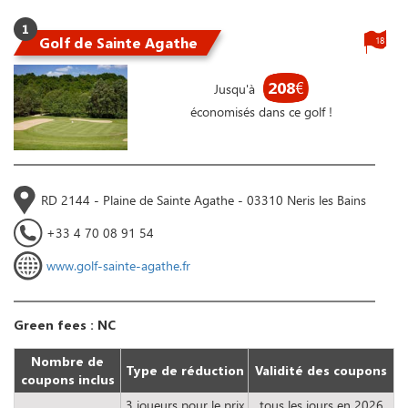
1
Golf de Sainte Agathe
18
208
€
Jusqu'à
économisés dans ce golf !
RD 2144 - Plaine de Sainte Agathe - 03310 Neris les Bains
+33 4 70 08 91 54
www.golf-sainte-agathe.fr
Green fees : NC
Nombre de
Type de réduction
Validité des coupons
coupons inclus
3 joueurs pour le prix
tous les jours en 2026