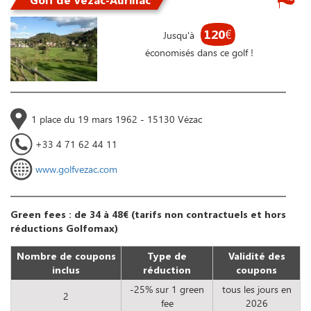
120
€
Jusqu'à
économisés dans ce golf !
1 place du 19 mars 1962 - 15130 Vézac
+33 4 71 62 44 11
www.golfvezac.com
Green fees : de 34 à 48€ (tarifs non contractuels et hors
réductions Golfomax)
Nombre de coupons
Type de
Validité des
inclus
réduction
coupons
-25% sur 1 green
tous les jours en
2
fee
2026