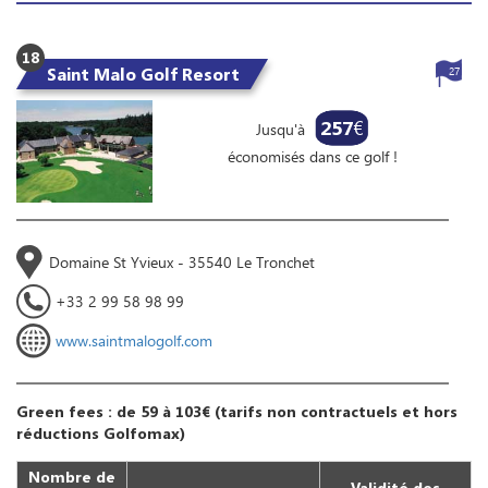
18
Saint Malo Golf Resort
27
257
€
Jusqu'à
économisés dans ce golf !
Domaine St Yvieux - 35540 Le Tronchet
+33 2 99 58 98 99
www.saintmalogolf.com
Green fees : de 59 à 103€ (tarifs non contractuels et hors
réductions Golfomax)
Nombre de
Validité des