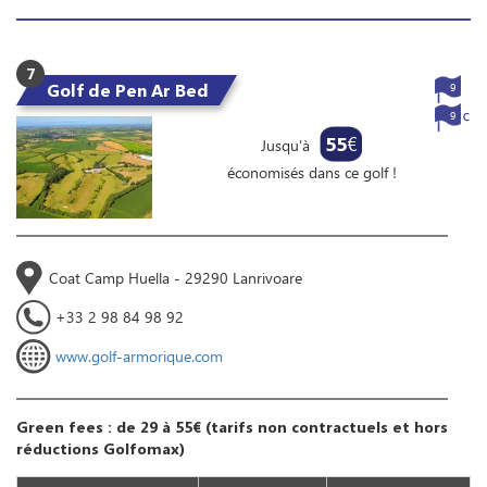
7
Golf de Pen Ar Bed
9
9
55
€
Jusqu'à
économisés dans ce golf !
Coat Camp Huella - 29290 Lanrivoare
+33 2 98 84 98 92
www.golf-armorique.com
Green fees : de 29 à 55€ (tarifs non contractuels et hors
réductions Golfomax)