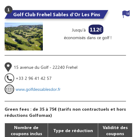
1
Golf Club Frehel Sables d'Or Les Pins
18
112
€
Jusqu'à
économisés dans ce golf !
15 avenue du Golf - 22240 Frehel
+33 2 96 41 42 57
www.golfdessablesdor.fr
Green fees : de 35 à 75€ (tarifs non contractuels et hors
réductions Golfomax)
Nombre de
Validité des
Type de réduction
coupons inclus
coupons