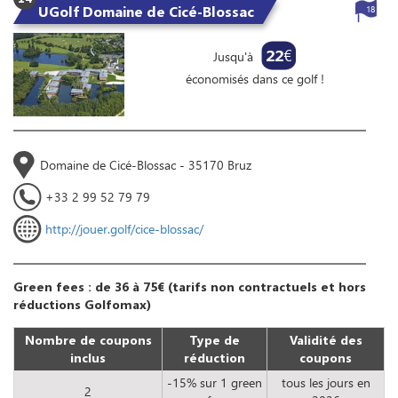
UGolf Domaine de Cicé-Blossac
18
22
€
Jusqu'à
économisés dans ce golf !
Domaine de Cicé-Blossac - 35170 Bruz
+33 2 99 52 79 79
http://jouer.golf/cice-blossac/
Green fees : de 36 à 75€ (tarifs non contractuels et hors
réductions Golfomax)
Nombre de coupons
Type de
Validité des
inclus
réduction
coupons
-15% sur 1 green
tous les jours en
2