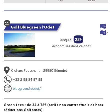
11
Golf Bluegreen l'Odet
18
9
23
€
Jusqu'à
économisés dans ce golf !
Clohars Fouesnant - 29950 Bénodet
+33 2 98 54 87 88
bluegreen.fr/odet/
Green fees : de 34 à 78€ (tarifs non contractuels et hors
réductions Golfomax)