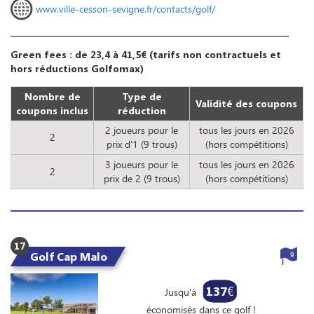
www.ville-cesson-sevigne.fr/contacts/golf/
Green fees : de 23,4 à 41,5€ (tarifs non contractuels et
hors réductions Golfomax)
Nombre de
Type de
Validité des coupons
coupons inclus
réduction
2 joueurs pour le
tous les jours en 2026
2
prix d'1 (9 trous)
(hors compétitions)
3 joueurs pour le
tous les jours en 2026
2
prix de 2 (9 trous)
(hors compétitions)
17
Golf Cap Malo
9
137
€
Jusqu'à
économisés dans ce golf !