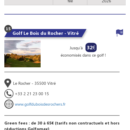
fee
2026
15
Golf Le Bois du Rocher - Vitré
18
32
€
Jusqu'à
économisés dans ce golf !
Le Rocher - 35500 Vitré
+33 2 21 23 00 15
www.golfduboisdesrochers.fr
Green fees : de 30 à 65€ (tarifs non contractuels et hors
réductions Golfomax)