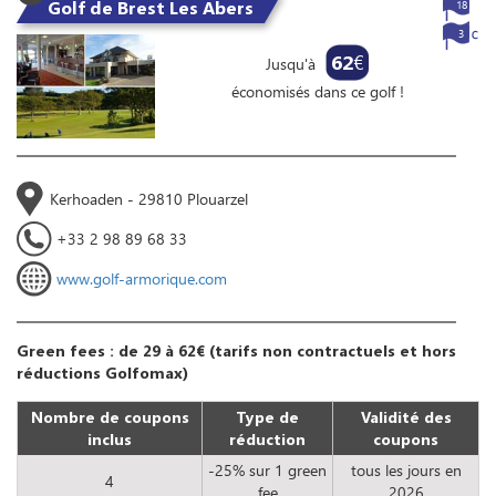
Golf de Brest Les Abers
18
3
62
€
Jusqu'à
économisés dans ce golf !
Kerhoaden - 29810 Plouarzel
+33 2 98 89 68 33
www.golf-armorique.com
Green fees : de 29 à 62€ (tarifs non contractuels et hors
réductions Golfomax)
Nombre de coupons
Type de
Validité des
inclus
réduction
coupons
-25% sur 1 green
tous les jours en
4
fee
2026