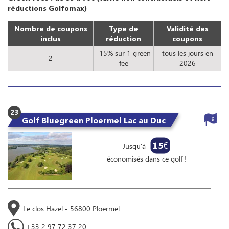
réductions Golfomax)
Nombre de coupons
Type de
Validité des
inclus
réduction
coupons
-15% sur 1 green
tous les jours en
2
fee
2026
23
Golf Bluegreen Ploermel Lac au Duc
9
15
€
Jusqu'à
économisés dans ce golf !
Le clos Hazel - 56800 Ploermel
+33 2 97 72 37 20