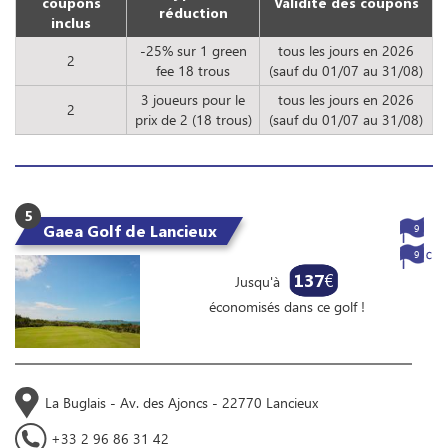
coupons
Validité des coupons
réduction
inclus
-25% sur 1 green
tous les jours en 2026
2
fee 18 trous
(sauf du 01/07 au 31/08)
3 joueurs pour le
tous les jours en 2026
2
prix de 2 (18 trous)
(sauf du 01/07 au 31/08)
5
Gaea Golf de Lancieux
9
9
137
€
Jusqu'à
économisés dans ce golf !
La Buglais - Av. des Ajoncs - 22770 Lancieux
+33 2 96 86 31 42