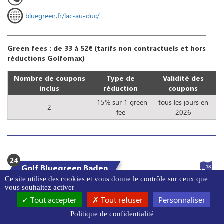
bluegreen.fr/lac-au-duc/
Green fees : de 33 à 52€ (tarifs non contractuels et hors
réductions Golfomax)
Nombre de coupons
Type de
Validité des
inclus
réduction
coupons
-15% sur 1 green
tous les jours en
2
fee
2026
24
Golf Bluegreen Baden
18
Ce site utilise des cookies et vous donne le contrôle sur ceux que
3
vous souhaitez activer
24
€
Jusqu'à
Tout accepter
Tout refuser
Personnaliser
économisés dans ce golf !
Politique de confidentialité