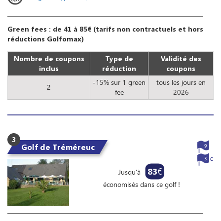
Green fees : de 41 à 85€ (tarifs non contractuels et hors
réductions Golfomax)
Nombre de coupons
Type de
Validité des
inclus
réduction
coupons
-15% sur 1 green
tous les jours en
2
fee
2026
3
Golf de Tréméreuc
9
3
83
€
Jusqu'à
économisés dans ce golf !