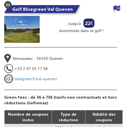
21
Golf Bluegreen Val Queven
18
22
€
Jusqu'à
économisés dans ce golf !
Kerousseau - 56530 Queven
+33 2 97 05 17 96
bluegreen.fr/val-queven/
Green fees : de 36 à 75€ (tarifs non contractuels et hors
réductions Golfomax)
Nombre de coupons
Type de
Validité des
inclus
réduction
coupons