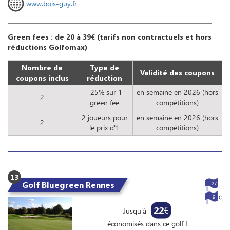
www.bois-guy.fr
Green fees : de 20 à 39€ (tarifs non contractuels et hors
réductions Golfomax)
Nombre de
Type de
Validité des coupons
coupons inclus
réduction
-25% sur 1
en semaine en 2026 (hors
2
green fee
compétitions)
2 joueurs pour
en semaine en 2026 (hors
2
le prix d'1
compétitions)
13
Golf Bluegreen Rennes
27
9
22
€
Jusqu'à
économisés dans ce golf !