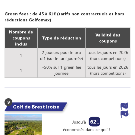
Green fees : de 45 à 61€ (tarifs non contractuels et hors
réductions Golfomax)
Nombre de
Validité des
coupons
Type de réduction
coupons
inclus
2 joueurs pour le prix
tous les jours en 2026
1
d'1 (sur le tarif journée)
(hors compétitions)
-50% sur 1 green fee
tous les jours en 2026
1
journée
(hors compétitions)
9
Golf de Brest Iroise
18
6
62
€
Jusqu'à
économisés dans ce golf !