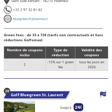
Saint Jude Kerham - 56270 Ploemeur
+33 2 97 32 81 82
bluegreen.fr/ploemeur/
Green fees : de 35 à 72€ (tarifs non contractuels et hors
réductions Golfomax)
Nombre de coupons
Type de
Validité des
inclus
réduction
coupons
-15% sur 1 green
tous les jours en
2
fee
2026
20
Golf Bluegreen St. Laurent
27
24
€
Jusqu'à