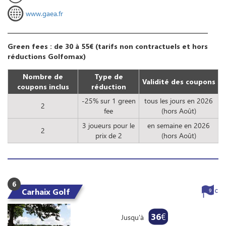
www.gaea.fr
Green fees : de 30 à 55€ (tarifs non contractuels et hors
réductions Golfomax)
Nombre de
Type de
Validité des coupons
coupons inclus
réduction
-25% sur 1 green
tous les jours en 2026
2
fee
(hors Août)
3 joueurs pour le
en semaine en 2026
2
prix de 2
(hors Août)
6
Carhaix Golf
9
36
€
Jusqu'à