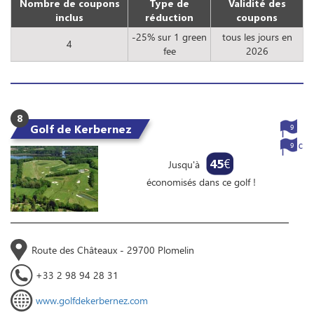
Nombre de coupons
Type de
Validité des
inclus
réduction
coupons
-25% sur 1 green
tous les jours en
4
fee
2026
8
Golf de Kerbernez
9
9
45
€
Jusqu'à
économisés dans ce golf !
Route des Châteaux - 29700 Plomelin
+33 2 98 94 28 31
www.golfdekerbernez.com