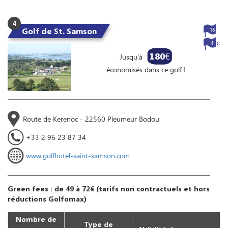
4
Golf de St. Samson
18
4
180
€
Jusqu'à
économisés dans ce golf !
Route de Kerenoc - 22560 Pleumeur Bodou
+33 2 96 23 87 34
www.golfhotel-saint-samson.com
Green fees : de 49 à 72€ (tarifs non contractuels et hors
réductions Golfomax)
Nombre de
Type de