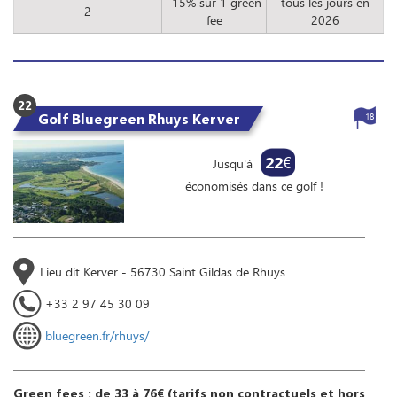
-15% sur 1 green
tous les jours en
2
fee
2026
22
Golf Bluegreen Rhuys Kerver
18
22
€
Jusqu'à
économisés dans ce golf !
Lieu dit Kerver - 56730 Saint Gildas de Rhuys
+33 2 97 45 30 09
bluegreen.fr/rhuys/
Green fees : de 33 à 76€ (tarifs non contractuels et hors