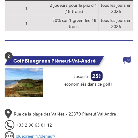
2 joueurs pour le prix d'1
tous les jours en
1
(18 trous)
2026
-50% sur 1 green fee 18
tous les jours en
1
trous
2026
2
Golf Bluegreen Pléneuf-Val-André
18
25
€
Jusqu'à
économisés dans ce golf !
Rue de la plage des Vallées - 22370 Pléneuf Val André
+33 2 96 63 01 12
bluegreen.fr/pleneuf/