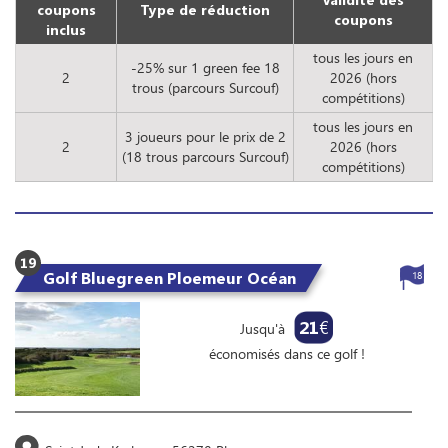
coupons
Type de réduction
coupons
inclus
tous les jours en
-25% sur 1 green fee 18
2
2026 (hors
trous (parcours Surcouf)
compétitions)
tous les jours en
3 joueurs pour le prix de 2
2
2026 (hors
(18 trous parcours Surcouf)
compétitions)
19
Golf Bluegreen Ploemeur Océan
18
21
€
Jusqu'à
économisés dans ce golf !